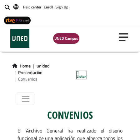
Help center
Enroll
Sign Up
Buscar
UNED Campus
Home
unidad
Convenios
Presentación
Listen
Convenios
CONVENIOS
El Archivo General ha realizado el diseño
funcional de una aplicación que alberga todos los