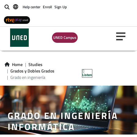
Help center
Enroll
Sign Up
Buscar
UNED Campus
Home
Studies
Grados y Dobles Grados
Listen
Grado en ingeniería
GRADO EN INGENIERÍA
INFORMÁTICA