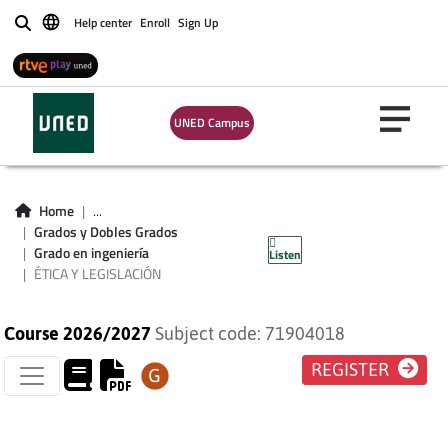
Help center
Enroll
Sign Up
Buscar
UNED Campus
ÉTICA Y
Home
...
Grados y Dobles Grados
LEGISLACIÓN
Grado en ingeniería
Listen
ÉTICA Y LEGISLACIÓN
Course 2026/2027
Subject code: 71904018
REGISTER