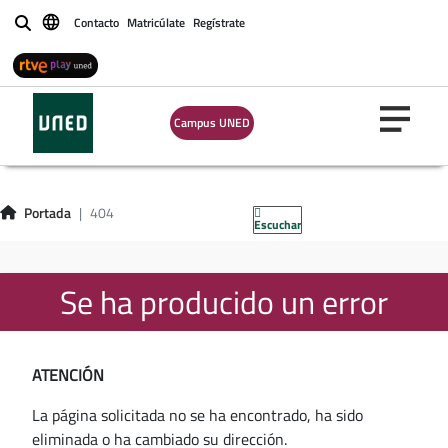
Contacto
Matricúlate
Regístrate
Buscar
Campus UNED
Portada
404
Escuchar
Se ha producido un error
ATENCIÓN
La página solicitada no se ha encontrado, ha sido
eliminada o ha cambiado su dirección.