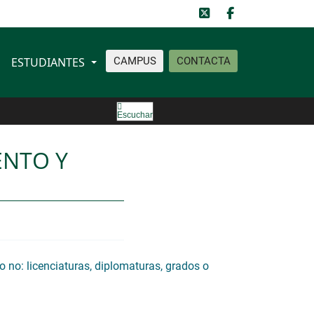
ESTUDIANTES
CAMPUS
CONTACTA
ilología
Escuchar
ENTO Y
o no: licenciaturas, diplomaturas, grados o