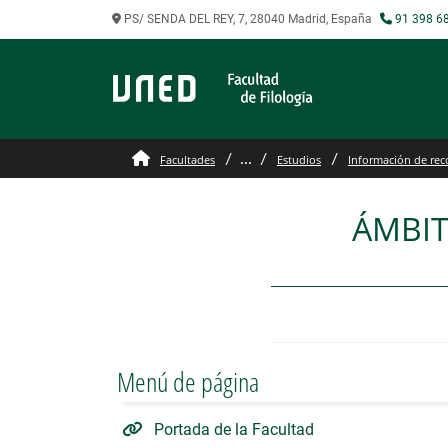
PS/ SENDA DEL REY, 7, 28040 Madrid, España
91 398 6
GRADO EN LENGUA Y LIT
...
Facultades
Estudios
Información de rec
ÁMBIT
Menú de página
Portada de la Facultad