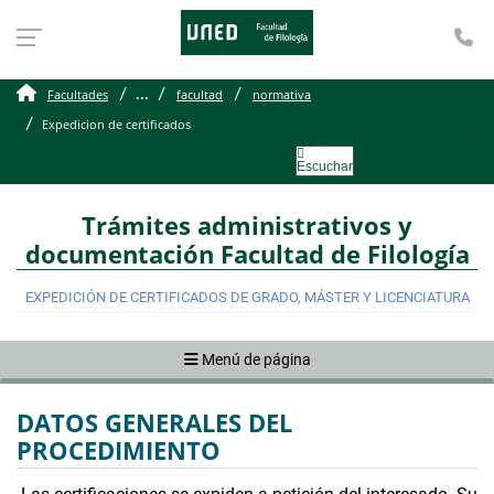
Te
Expedicion de certificad
...
Facultades
facultad
normativa
Expedicion de certificados
Escuchar
Trámites administrativos y
documentación Facultad de Filología
EXPEDICIÓN DE CERTIFICADOS DE GRADO, MÁSTER Y LICENCIATURA
Menú de página
DATOS GENERALES DEL
PROCEDIMIENTO