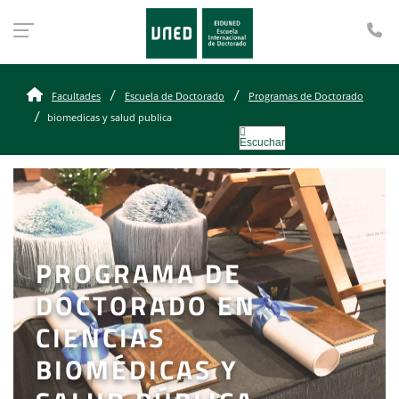
Te
Facultades
Escuela de Doctorado
Programas de Doctorado
biomedicas y salud publica
Escuchar
PROGRAMA DE
DOCTORADO EN
CIENCIAS
BIOMÉDICAS Y