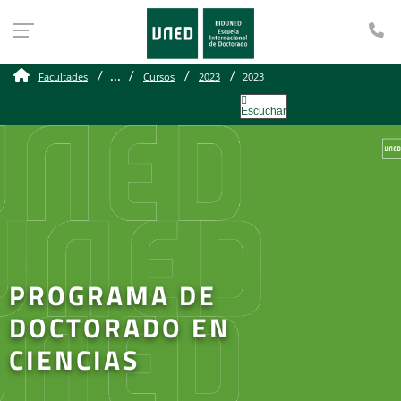
Te
...
Facultades
Cursos
2023
2023
Escuchar
PROGRAMA DE
DOCTORADO EN
CIENCIAS