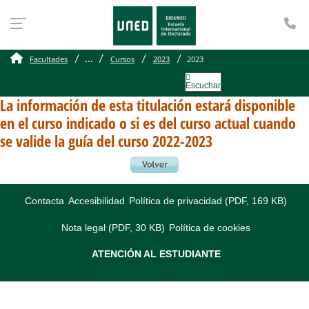
Te
...
Facultades
Cursos
2023
2023
Escuchar
La información de esta titulación estará disponible
en el curso indicado o si es del curso actual cuando
se valide la guía del curso 2022-2023
Contacta
Accesibilidad
Política de privacidad (PDF, 169 KB)
Nota legal (PDF, 30 KB)
Política de cookies
ATENCIÓN AL ESTUDIANTE