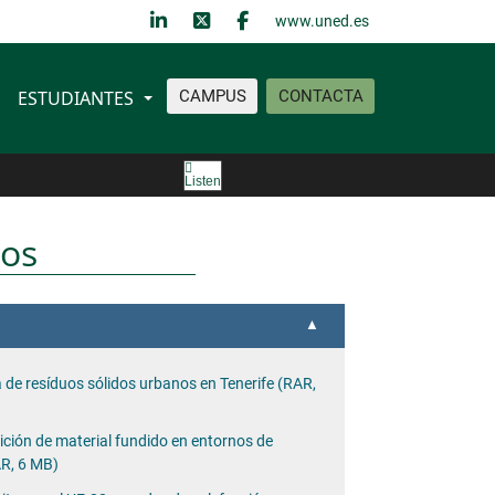
www.uned.es
ESTUDIANTES
CAMPUS
CONTACTA
s
Listen
dos
 de resíduos sólidos urbanos en Tenerife (RAR,
ción de material fundido en entornos de
AR, 6 MB)