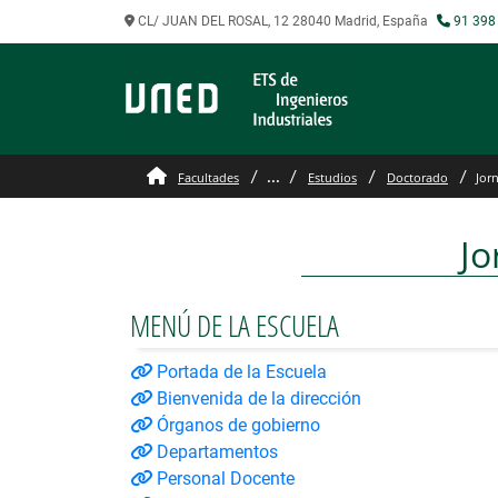
CL/ JUAN DEL ROSAL, 12 28040 Madrid, España
91 398
Jornadas Virtuales Docto
...
Facultades
Estudios
Doctorado
Jor
Jo
MENÚ DE LA ESCUELA
Portada de la Escuela
Bienvenida de la dirección
Órganos de gobierno
Departamentos
Personal Docente