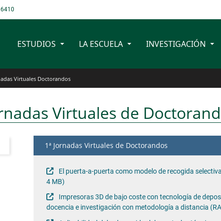
 6410
ESTUDIOS
LA ESCUELA
INVESTIGACIÓN
randos ETSI. Industriale
nadas Virtuales Doctorandos
rnadas Virtuales de Doctoran
1ª Jornadas Virtuales de Doctorandos
El puerta-a-puerta como modelo de recogida selectiva
4 MB)
Impresoras 3D de bajo coste con tecnología de deposi
docencia e investigación con metodología a distancia (R