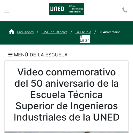
Te
50 Aniversario
Facultades
ETSI. Industriales
La Escuela
50 Aniversario
Listen
MENÚ DE LA ESCUELA
Video conmemorativo
del 50 aniversario de la
Escuela Técnica
Superior de Ingenieros
Industriales de la UNED