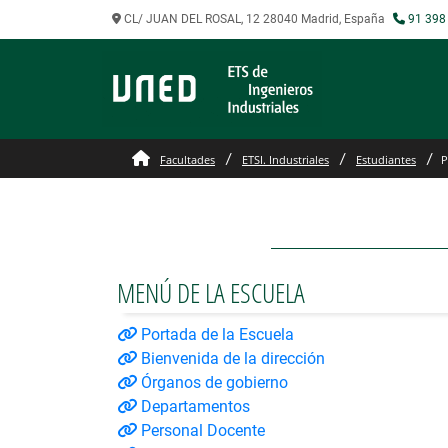
CL/ JUAN DEL ROSAL, 12 28040 Madrid, España
91 398
Proyecto Fin de Master ET
Facultades
ETSI. Industriales
Estudiantes
P
MENÚ DE LA ESCUELA
Portada de la Escuela
Bienvenida de la dirección
Órganos de gobierno
Departamentos
Personal Docente