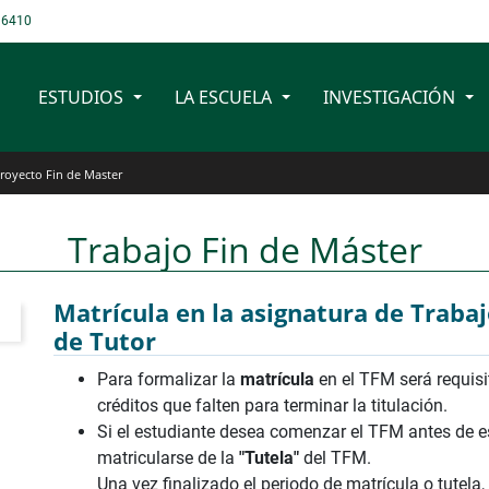
 6410
ESTUDIOS
LA ESCUELA
INVESTIGACIÓN
SI. Industriales
royecto Fin de Master
Trabajo Fin de Máster
Matrícula en la asignatura de Trabaj
de Tutor
Para formalizar la
matrícula
en el TFM será requisi
créditos que falten para terminar la titulación.
Si el estudiante desea comenzar el TFM antes de es
matricularse de la
"Tutela"
del TFM.
Una vez finalizado el periodo de matrícula o tutela,