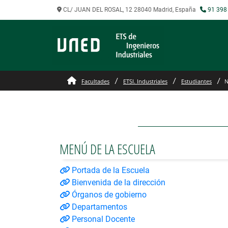
CL/ JUAN DEL ROSAL, 12 28040 Madrid, España
91 398
Nivel B1 Ingles ETSI. Indu
Facultades
ETSI. Industriales
Estudiantes
N
MENÚ DE LA ESCUELA
Portada de la Escuela
Bienvenida de la dirección
Órganos de gobierno
Departamentos
Personal Docente