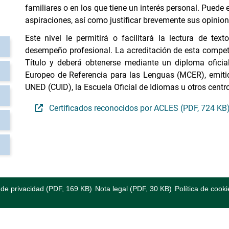
familiares o en los que tiene un interés personal. Puede 
aspiraciones, así como justificar brevemente sus opinion
Este nivel le permitirá o facilitará la lectura de tex
desempeño profesional. La acreditación de esta compete
Título y deberá obtenerse mediante un diploma oficia
Europeo de Referencia para las Lenguas (MCER), emitido
UNED (CUID), la Escuela Oficial de Idiomas u otros centr
Certificados reconocidos por ACLES (PDF, 724 KB
a de privacidad (PDF, 169 KB)
Nota legal (PDF, 30 KB)
Política de cooki