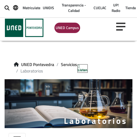
Transparencia -
UP!
Matriculate
UNIDIS
CUELAC
Tienda
Buscar
Calidad
Radio
UNED Campus
UNED Pontevedra
Servicios
Listen
Laboratorios
Laboratorios