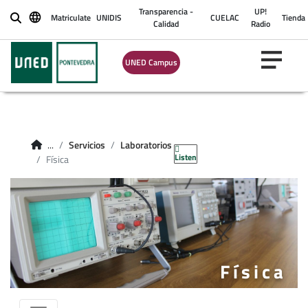
Transparencia -
UP!
Matriculate
UNIDIS
CUELAC
Tienda
Buscar
Calidad
Radio
UNED Campus
...
Servicios
Laboratorios
Listen
Física
Física