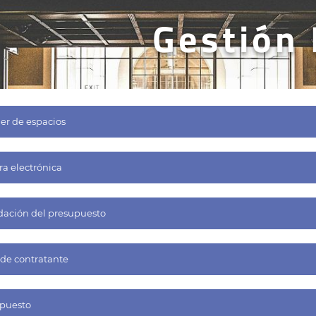
Gestión
ler de espacios
ra electrónica
dación del presupuesto
l de contratante
puesto