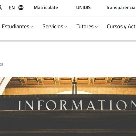
Matriculate
UNIDIS
Transparencia
EN
Buscar
Estudiantes
Servicios
Tutores
Cursos y Act
ca