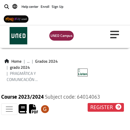
Help center
Enroll
Sign Up
Buscar
UNED Campus
PRAGMÁTICA Y
COMUNICACIÓN
Home
...
Grados 2024
grado 2024
INTERCULTURAL
PRAGMÁTICA Y
Listen
COMUNICACIÓN ...
Course 2023/2024
Subject code: 64014063
REGISTER