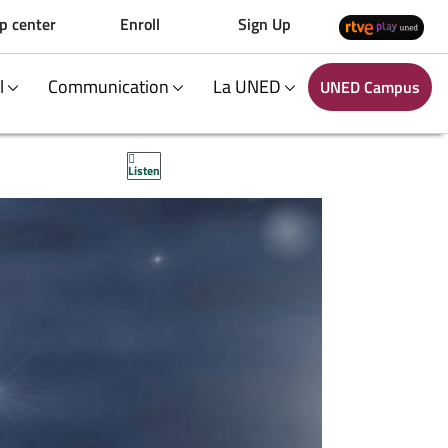
p center
Enroll
Sign Up
al
Communication
La UNED
UNED Campus
Listen