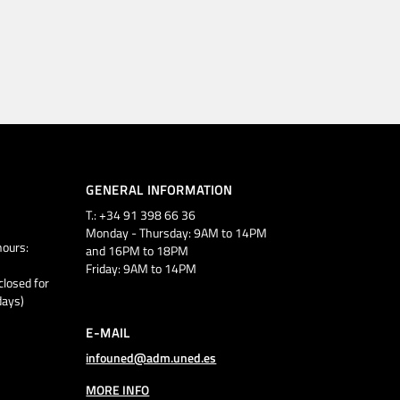
GENERAL INFORMATION
T.: +34 91 398 66 36
Monday - Thursday: 9AM to 14PM
ours:
and 16PM to 18PM
Friday: 9AM to 14PM
closed for
days)
E-MAIL
infouned@adm.uned.es
MORE INFO