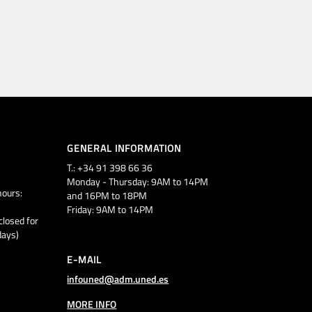
GENERAL INFORMATION
T.: +34 91 398 66 36
Monday - Thursday: 9AM to 14PM
ours:
and 16PM to 18PM
Friday: 9AM to 14PM
closed for
days)
E-MAIL
infouned@adm.uned.es
MORE INFO