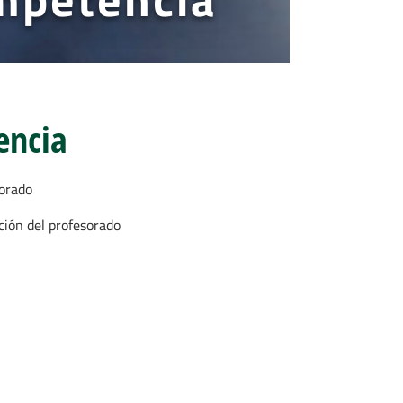
encia
sorado
ción del profesorado