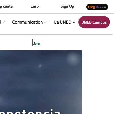
p center
Enroll
Sign Up
al
Communication
La UNED
UNED Campus
Listen
mpetencia