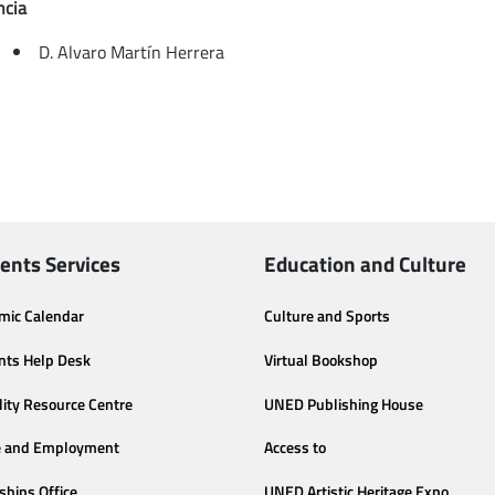
ncia
D. Alvaro Martín Herrera
ents Services
Education and Culture
mic Calendar
Culture and Sports
nts Help Desk
Virtual Bookshop
lity Resource Centre
UNED Publishing House
e and Employment
Access to
ships Office
UNED Artistic Heritage Expo