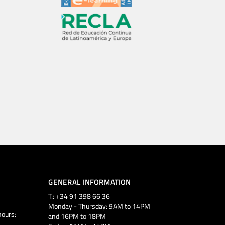
GENERAL INFORMATION
T.: +34 91 398 66 36
Monday - Thursday: 9AM to 14PM
ours:
and 16PM to 18PM