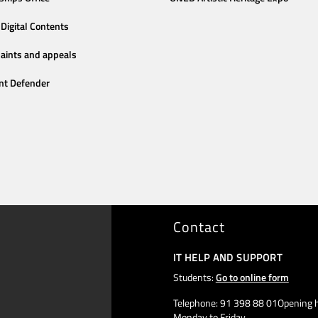
Digital Contents
aints and appeals
nt Defender
Contact
IT HELP AND SUPPORT
Students:
Go to online form
Telephone: 91 398 88 01Opening h
Monday to Friday,