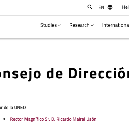
Hel
EN
Buscar
Studies
Research
Internation
nsejo de Direcció
or de la UNED
Rector Magnífico Sr. D. Ricardo Mairal Usón