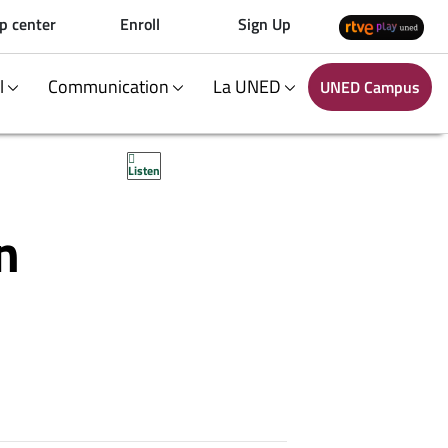
p center
Enroll
Sign Up
al
Communication
La UNED
UNED Campus
Listen
n