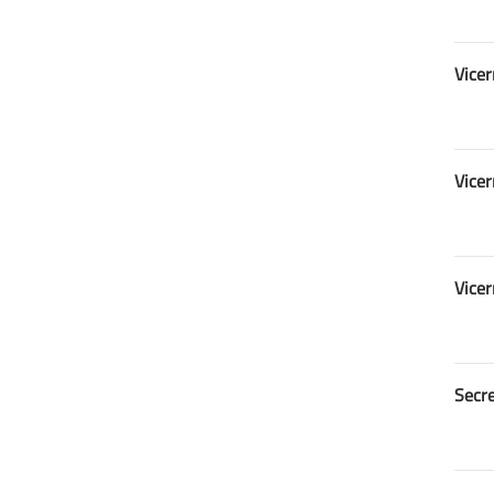
Vicer
Vicer
Vicer
Secre