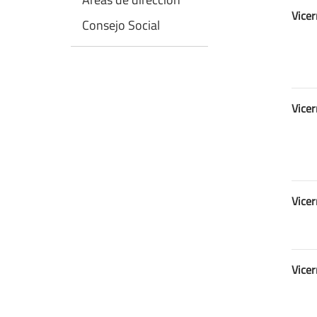
Vicer
Consejo Social
Vicer
Vicer
Vice