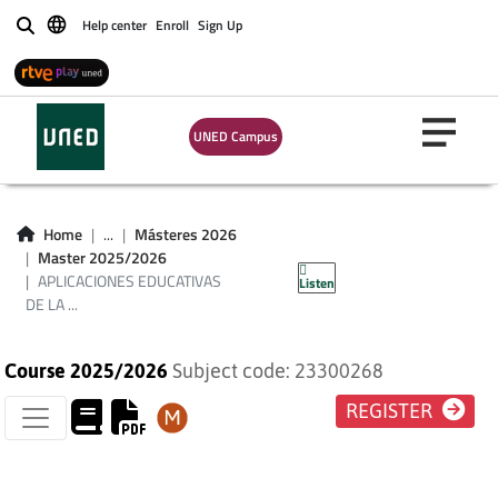
Help center
Enroll
Sign Up
Buscar
UNED Campus
APLICACIONES
EDUCATIVAS DE LA
Home
...
Másteres 2026
Master 2025/2026
TECNOLOGÍA
APLICACIONES EDUCATIVAS
Listen
DE LA ...
Course 2025/2026
Subject code: 23300268
REGISTER