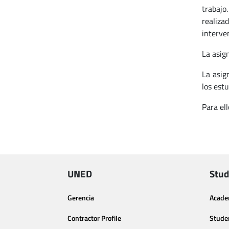
trabajo
realiza
interven
La asig
La asig
los estu
Para ell
UNED
Stud
Gerencia
Acade
Contractor Profile
Stude