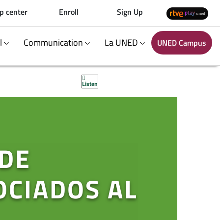
p center
Enroll
Sign Up
al
Communication
La UNED
UNED Campus
Listen
 DE
OCIADOS AL