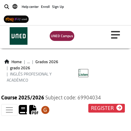
Help center
Enroll
Sign Up
Buscar
UNED Campus
INGLÉS
PROFESIONAL Y
Home
...
Grados 2026
grado 2026
ACADÉMICO
INGLÉS PROFESIONAL Y
Listen
ACADÉMICO
Course 2025/2026
Subject code: 69904034
REGISTER