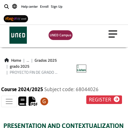
Help center
Enroll
Sign Up
Buscar
PROYECTO FIN DE
UNED Campus
GRADO
(I.TECNOLOGÍAS
Home
...
Grados 2025
INDUSTRIALES)
grado 2025
Listen
PROYECTO FIN DE GRADO ...
Course 2024/2025
Subject code: 68044026
REGISTER
PRESENTATION AND CONTEXTUALIZATION