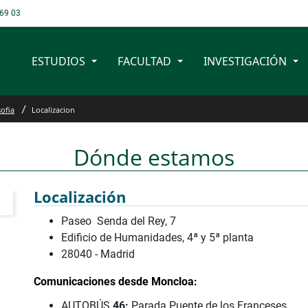
69 03
ESTUDIOS
FACULTAD
INVESTIGACIÓN
 Antropología de la UNED
sofia
Localizacion
Dónde estamos
Localización
Paseo Senda del Rey, 7
Edificio de Humanidades, 4ª y 5ª planta
28040 - Madrid
Comunicaciones desde Moncloa:
AUTOBÚS
46:
Parada Puente de los Franceses