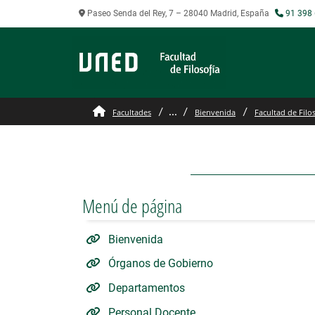
Paseo Senda del Rey, 7 – 28040 Madrid, España
91 398 
Localizacion Filosofía y
...
Facultades
Bienvenida
Facultad de Filo
Menú de página
Bienvenida
Órganos de Gobierno
Departamentos
Personal Docente