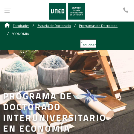
Te
Facultades
Escuela de Doctorado
Programas de Doctorado
ECONOMÍA
Escuchar
PROGRAMA DE
DOCTORADO
INTERUNIVERSITARIO
EN ECONOMÍA