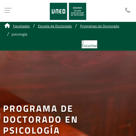
Te
Facultades
Escuela de Doctorado
Programas de Doctorado
psicología
Escuchar
PROGRAMA DE
DOCTORADO EN
PSICOLOGÍA