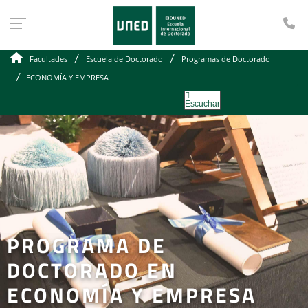
Te
Facultades
Escuela de Doctorado
Programas de Doctorado
ECONOMÍA Y EMPRESA
Escuchar
PROGRAMA DE
DOCTORADO EN
ECONOMÍA Y EMPRESA