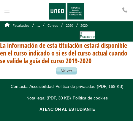
Te
...
Facultades
Cursos
2020
2020
Escuchar
La información de esta titulación estará disponible
en el curso indicado o si es del curso actual cuando
se valide la guía del curso 2019-2020
Contacta
Accesibilidad
Política de privacidad (PDF, 169 KB)
Nota legal (PDF, 30 KB)
Política de cookies
ATENCIÓN AL ESTUDIANTE