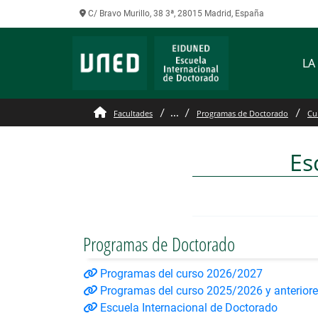
C/ Bravo Murillo, 38 3ª, 28015 Madrid, España
LA
2020
...
Facultades
Programas de Doctorado
Cu
Es
Programas de Doctorado
Programas del curso 2026/2027
Programas del curso 2025/2026 y anterior
Escuela Internacional de Doctorado