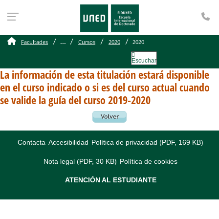
Te
...
Facultades
Cursos
2020
2020
Escuchar
La información de esta titulación estará disponible
en el curso indicado o si es del curso actual cuando
se valide la guía del curso 2019-2020
Contacta
Accesibilidad
Política de privacidad (PDF, 169 KB)
Nota legal (PDF, 30 KB)
Política de cookies
ATENCIÓN AL ESTUDIANTE