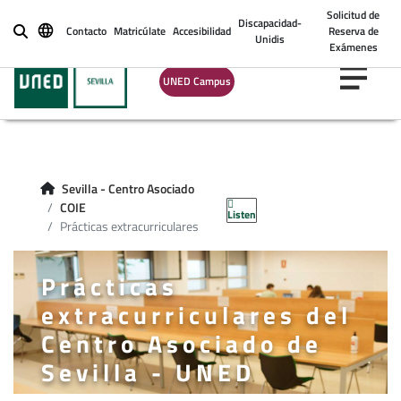
Solicitud de
Discapacidad-
Contacto
Matricúlate
Accesibilidad
Reserva de
Buscar
Unidis
Exámenes
UNED Campus
Sevilla - Centro Asociado
COIE
Listen
Prácticas extracurriculares
Prácticas
extracurriculares del
Centro Asociado de
Sevilla - UNED