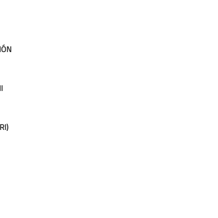
IÓN
I
RI)