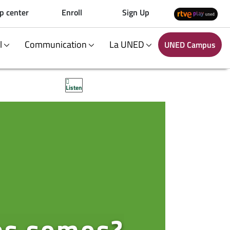
p center
Enroll
Sign Up
al
Communication
La UNED
UNED Campus
Listen
es somos?