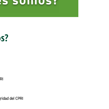
s?
RI
gridad del CPRI