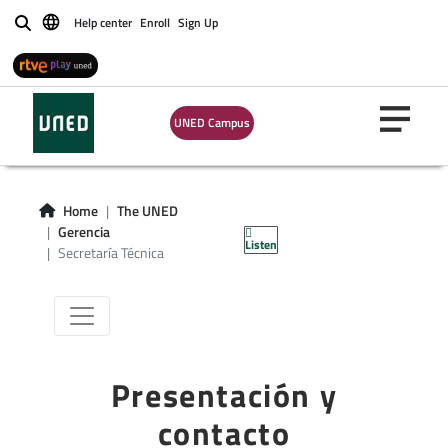
Help center
Enroll
Sign Up
Buscar
UNED Campus
Secretaría
Home
The UNED
Técnica
Gerencia
Listen
Secretaría Técnica
Presentación y
contacto