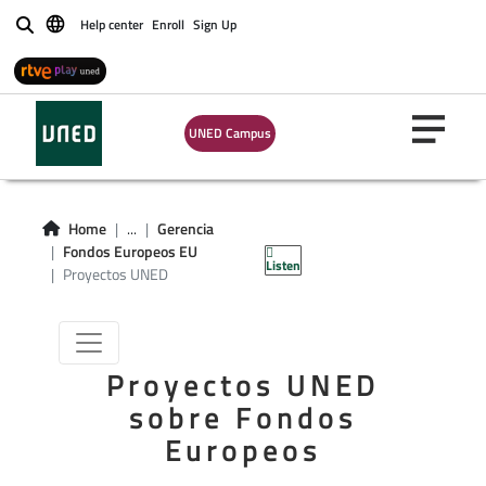
Help center
Enroll
Sign Up
Buscar
UNED Campus
Home
...
Gerencia
Proyectos UNED
Fondos Europeos EU
Listen
Proyectos UNED
Proyectos UNED
sobre Fondos
Europeos