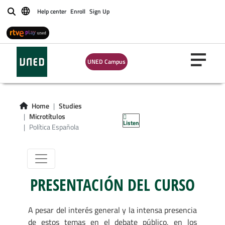
Help center
Enroll
Sign Up
Buscar
UNED Campus
Microgrado en
Home
Studies
Política Española
Microtítulos
Listen
Política Española
PRESENTACIÓN DEL CURSO
A pesar del interés general y la intensa presencia
de estos temas en el debate público, en los