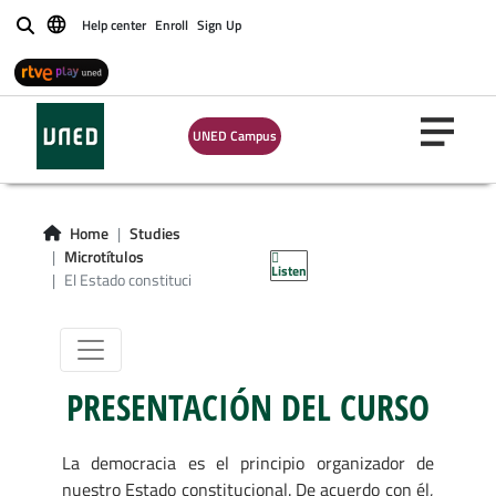
Estado
Help center
Enroll
Sign Up
Buscar
Constitucional
Democrático:
UNED Campus
Ciudadanía y
Participación
Home
Studies
Política
Microtítulos
Listen
El Estado constituci
PRESENTACIÓN DEL CURSO
La democracia es el principio organizador de
nuestro Estado constitucional. De acuerdo con él,