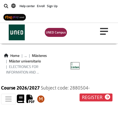
Help center
Enroll
Sign Up
Buscar
ELECTRONICS FOR
UNED Campus
INFORMATION AND
COMMUNICATION
Home
...
Másteres
Máster universitario
TECHNOLOGIES
ELECTRONICS FOR
Listen
INFORMATION AND ...
Course 2026/2027
Subject code: 2880504-
REGISTER