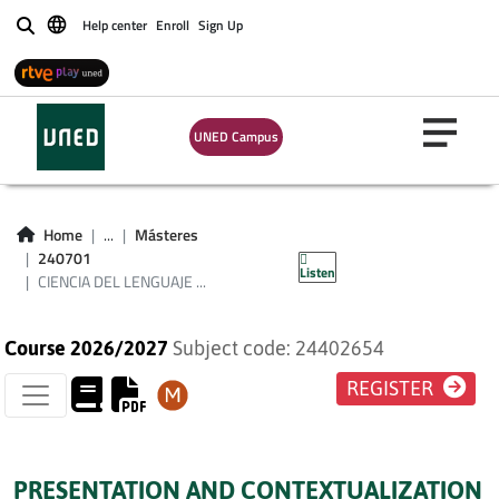
LENGUAJE
Help center
Enroll
Sign Up
Buscar
(LINGÜÍSTICA):
PRINCIPIOS
UNED Campus
GENERALES Y
DESARROLLO
Home
...
Másteres
SISTEMÁTIC
240701
Listen
CIENCIA DEL LENGUAJE ...
Course 2026/2027
Subject code: 24402654
REGISTER
PRESENTATION AND CONTEXTUALIZATION