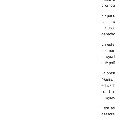
promoci
Se pued
Las len
incluso
derecho
En este
del mun
lengua t
qué polí
La pres
Máster
educado
con tra
lenguas
Esta as
asesore