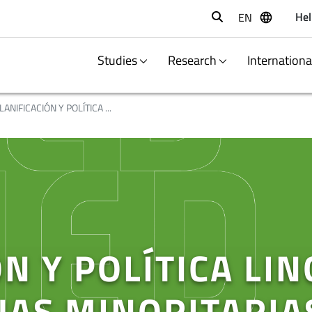
Hel
EN
Buscar
Studies
Research
Internation
LANIFICACIÓN Y POLÍTICA ...
N Y POLÍTICA LIN
UAS MINORITARIA