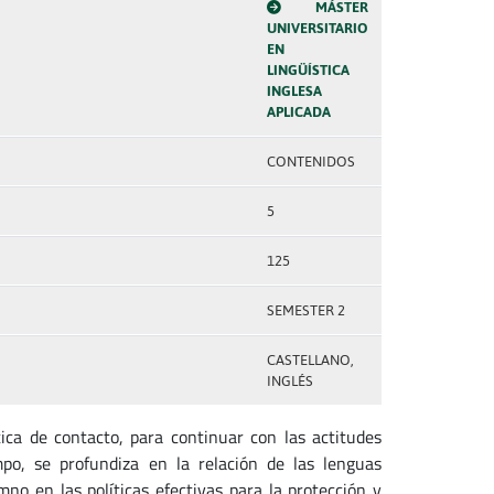
MÁSTER
UNIVERSITARIO
EN
LINGÜÍSTICA
INGLESA
APLICADA
CONTENIDOS
5
125
SEMESTER 2
CASTELLANO,
INGLÉS
tica de contacto, para continuar con las actitudes
empo, se profundiza en la relación de las lenguas
mno en las políticas efectivas para la protección y