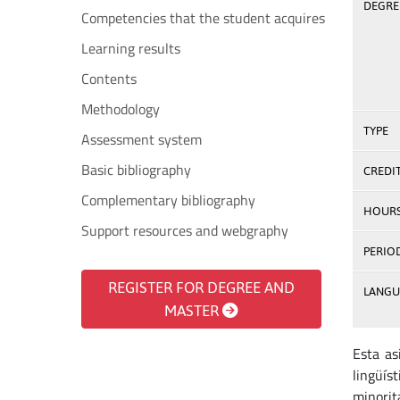
DEGREE
Competencies that the student acquires
Learning results
Contents
Methodology
TYPE
Assessment system
Basic bibliography
CREDI
Complementary bibliography
HOUR
Support resources and webgraphy
PERIO
REGISTER FOR DEGREE AND
LANGU
MASTER
Esta as
lingüís
minorit