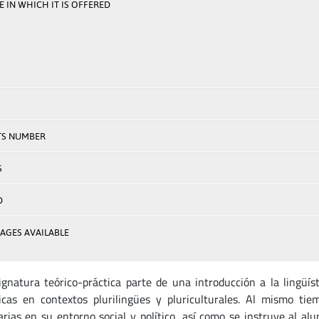
 IN WHICH IT IS OFFERED
TS NUMBER
S
D
AGES AVAILABLE
ignatura teórico-práctica parte de una introducción a la lingüís
ticas en contextos plurilingües y pluriculturales. Al mismo ti
arias en su entorno social y político, así como se instruye al alu