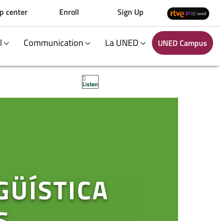
p center
Enroll
Sign Up
al
Communication
La UNED
UNED Campus
Listen
GÜÍSTICA
S