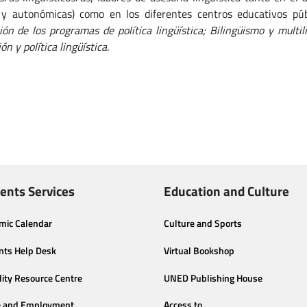
 y autonómicas) como en los diferentes centros educativos públ
ión de los programas de política lingüística;
Bilingüismo y multil
ión y política lingüística.
ents Services
Education and Culture
mic Calendar
Culture and Sports
nts Help Desk
Virtual Bookshop
lity Resource Centre
UNED Publishing House
e and Employment
Access to