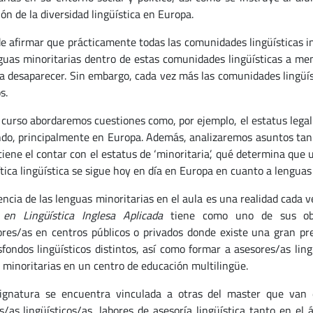
ón de la diversidad lingüística en Europa.
e afirmar que prácticamente todas las comunidades lingüísticas i
guas minoritarias dentro de estas comunidades lingüísticas a men
 a desaparecer. Sin embargo, cada vez más las comunidades lingüís
s.
 curso abordaremos cuestiones como, por ejemplo, el estatus legal 
do, principalmente en Europa. Además, analizaremos asuntos tan
iene el contar con el estatus de ‘minoritaria’, qué determina que u
tica lingüística se sigue hoy en día en Europa en cuanto a lenguas 
encia de las lenguas minoritarias en el aula es una realidad cada
 en Lingüística Inglesa Aplicada
tiene como uno de sus objet
res/as en centros públicos o privados donde existe una gran pr
sfondos lingüísticos distintos, así como formar a asesores/as lin
 minoritarias en un centro de educación multilingüe.
ignatura se encuentra vinculada a otras del master que van
s/as lingüísticos/as, labores de asesoría lingüística tanto en el