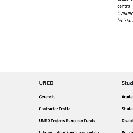
central
Evaluac
legislac
UNED
Stud
Gerencia
Acade
Contractor Profile
Stude
UNED Projects European Funds
Disabi
Internal Information Coordination
Advic