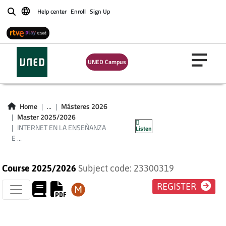
Help center
Enroll
Sign Up
Buscar
INTERNET EN LA
ENSEÑANZA E
UNED Campus
INVESTIGACIÓN DE
LENGUAS
Home
...
Másteres 2026
Master 2025/2026
EXTRANJERAS
INTERNET EN LA ENSEÑANZA
Listen
E ...
Course 2025/2026
Subject code: 23300319
REGISTER