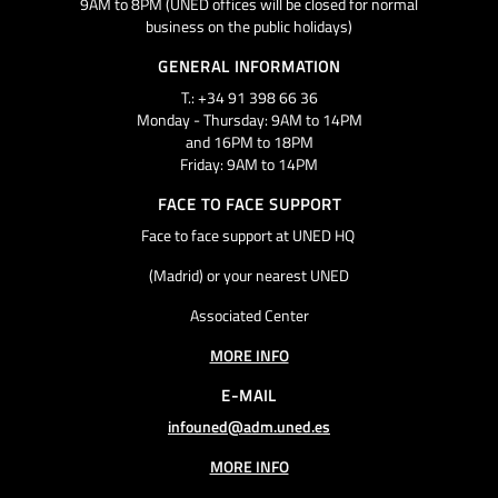
9AM to 8PM (UNED offices will be closed for normal
business on the public holidays)
GENERAL INFORMATION
T.: +34 91 398 66 36
Monday - Thursday: 9AM to 14PM
and 16PM to 18PM
Friday: 9AM to 14PM
FACE TO FACE SUPPORT
Face to face support at UNED HQ
(Madrid) or your nearest UNED
Associated Center
MORE INFO
E-MAIL
infouned@adm.uned.es
MORE INFO