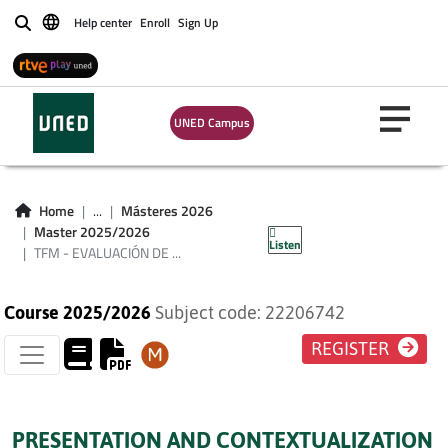
TFM - EVALUACIÓN
Help center
Enroll
Sign Up
Buscar
DE SIGNIFICADOS
PERSONALES EN
UNED Campus
PSICOTERAPIA A
TRAVÉS DE LA
Home
...
Másteres 2026
REJILLA PLAN 2016
Master 2025/2026
Listen
TFM - EVALUACIÓN DE ...
Course 2025/2026
Subject code: 22206742
REGISTER
PRESENTATION AND CONTEXTUALIZATION