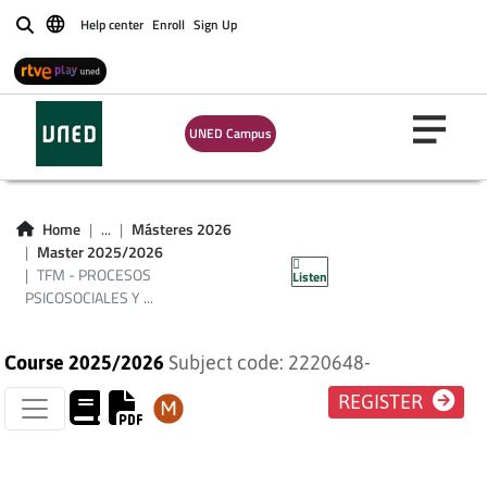
Help center
Enroll
Sign Up
Buscar
UNED Campus
TFM - PROCESOS
PSICOSOCIALES Y
Home
...
Másteres 2026
Master 2025/2026
SALUD PLAN 2016
TFM - PROCESOS
Listen
PSICOSOCIALES Y ...
Course 2025/2026
Subject code: 2220648-
REGISTER