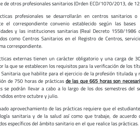
te de otros profesionales sanitarios (Orden ECD/1070/2013, de 12 
cticas profesionales se desarrollarán en centros sanitarios o 
te el correspondiente convenio establecido según las bases 
idades y las instituciones sanitarias (Real Decreto 1558/1986 
ados como Centros Sanitarios en el Registro de Centros, servic
a correspondiente.
cticas externas tienen un carácter obligatorio y una carga de
or la que se establecen los requisitos para la verificación de los tí
Sanitaria que habilite para el ejercicio de la profesión titulada y
ción de 750 horas de prácticas
de las que 665 horas son necesari
as se podrán llevar a cabo a lo largo de los dos semestres del
didos entre octubre y julio.
uado aprovechamiento de las prácticas requiere que el estudiante
ología sanitaria y de la salud así como que trabaje, de acuerdo c
os específicos del ámbito sanitario en el que realice las prácticas.