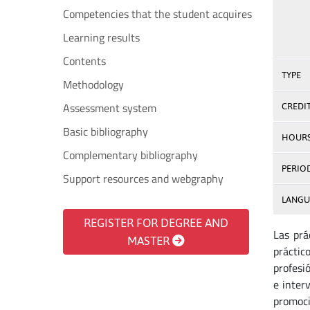
Competencies that the student acquires
Learning results
Contents
TYPE
Methodology
Assessment system
CREDI
Basic bibliography
HOUR
Complementary bibliography
PERIO
Support resources and webgraphy
LANGU
REGISTER FOR DEGREE AND
Las prá
MASTER
práctic
profesi
e inter
promoci