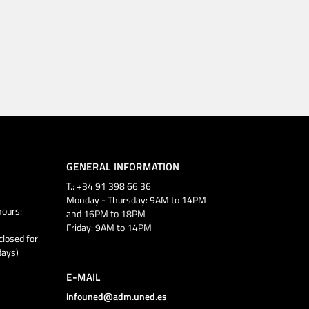
GENERAL INFORMATION
T.: +34 91 398 66 36
Monday - Thursday: 9AM to 14PM
ours:
and 16PM to 18PM
Friday: 9AM to 14PM
closed for
days)
E-MAIL
infouned@adm.uned.es