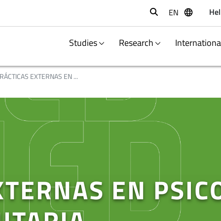
Hel
EN
Buscar
Studies
Research
Internation
RÁCTICAS EXTERNAS EN ...
XTERNAS EN PSIC
ITARIA