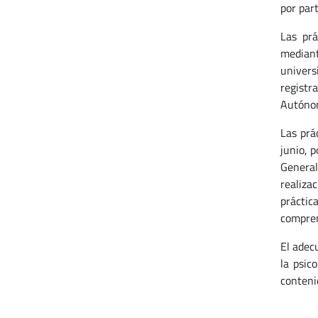
por par
Las prá
median
univers
registr
Autónom
Las prá
junio, p
General 
realiza
práctic
compren
El adec
la psic
contenid