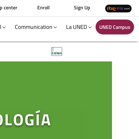
p center
Enroll
Sign Up
al
Communication
La UNED
UNED Campus
Listen
OLOGÍA