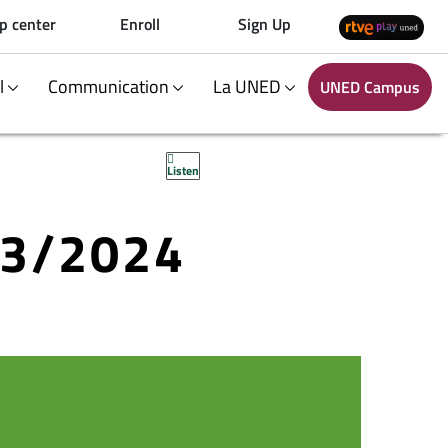
p center
Enroll
Sign Up
al
Communication
La UNED
UNED Campus
Listen
23/2024