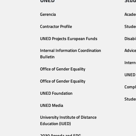
Gerencia
Acade
Contractor Profile
Stude
UNED Projects European Funds
Disabi
Internal Information Coordination
Advic
Bulletin
Intern
Office of Gender Equality
UNED 
Office of Gender Equality
Compl
UNED Foundation
Stude
UNED Media
University Institute of Distance
Education (IUED)
2030 Agenda and SDG