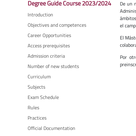
Degree Guide Course 2023/2024
De un m
Adminis
Introduction
ámbitos
Objectives and competences
el campo
Career Opportunities
El Mást
colabora
Access prerequisites
Admission criteria
Por otr
preinscr
Number of new students
Curriculum
Subjects
Exam Schedule
Rules
Practices
Official Documentation