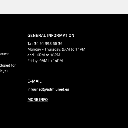
GENERAL INFORMATION
T.: +34 91 398 66 36
Monday - Thursday: 9AM to 14PM
ours:
and 16PM to 18PM
Friday: 9AM to 14PM
closed for
days)
E-MAIL
infouned@adm.uned.es
MORE INFO