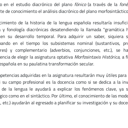
o en el estudio diacrónico del plano
fónico
(a través de la
fon
te de conocimiento el análisis diacrónico del plano morfosintáctico
cimiento de la historia de la lengua española resultaría insufici
a y fonología diacrónicas desatendiendo la llamada "gramática 
en su desarrollo temporal. Para adquirir un saber, siquiera
ando en el tiempo los subsistemas nominal (sustantivos, pro
ares) y complementario (adverbios, conjunciones, etc.), se 
encia de elegir la asignatura optativa
Morfosintaxis Histórica
, a 
española en su paulatina transformación secular.
etencias adquiridas en la asignatura resultarán muy útiles para el 
i su campo profesional es la docencia como si se dedica a la inv
a de la lengua le ayudará a explicar los fenómenos clave, ya s
gico como en el sintáctico. Por último, el conocimiento de las mod
, etc.) ayudarán al egresado a planificar su investigación y su doce