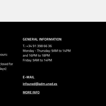
GENERAL INFORMATION
T.: +34 91 398 66 36
Monday - Thursday: 9AM to 14PM
ours:
and 16PM to 18PM
Friday: 9AM to 14PM
closed for
days)
E-MAIL
infouned@adm.uned.es
MORE INFO