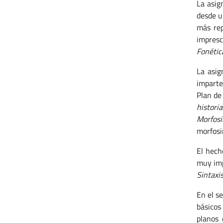
La asi
desde u
más rep
impresc
Fonétic
La asi
imparte
Plan de
histori
Morfosi
morfosi
El hech
muy imp
Sintaxis
En el s
básicos
planos 