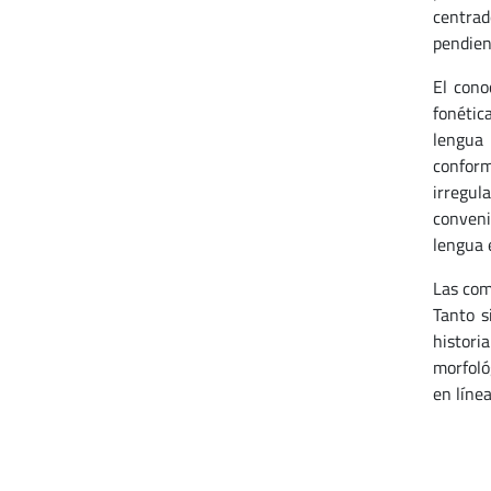
centrad
pendien
El cono
fonétic
lengua 
conform
irregul
conveni
lengua 
Las comp
Tanto s
histori
morfoló
en línea