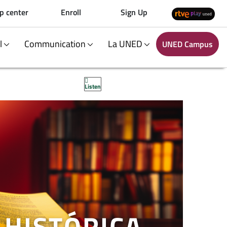
p center
Enroll
Sign Up
al
Communication
La UNED
UNED Campus
Listen
 HISTÓRICA