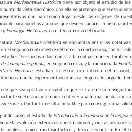
gnatura
Morfosintaxis Histórica
tiene por objeto el estudio de lo
n punto de vista diacrónico. Con ella se pretende que el estudian
resentativos que han tenido lugar desde los orígenes de nuest
indible para aquellos alumnos que deseen conocer la historia int
a y Fonología Históricas
, en el tercer curso del Grado.
gnatura
Morfosintaxis Histórica
se encuentra entre las optativas
 en el segundo cuatrimestre del tercer o cuarto curso, con 5 crédi
 estudios “Perspectiva diacrónica”, a la cual pertenecen también o
a de la lengua española,
en segundo curso, y la mencionada
Fonéti
ntaxis Histórica
estudian la estructura interna del español, 
ntácticos, que ha experimentado nuestra lengua a lo largo del tie
o de que sea optativa no significa que se trate de una asignatura
ortante si el estudiante quiere obtener una formación diacrónica
 sincrónica.
Por tanto, resulta ineludible para conseguir una sólida
egundo curso, el estudio de
Introducción a la historia de la lengua
 sobre la evolución externa de nuestro idioma y ciertas nociones so
de análisis: fónico, morfosintáctico y léxico-semántico. En el t