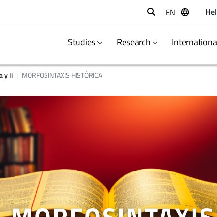
Hel
EN
Buscar
Studies
Research
Internation
 y li
MORFOSINTAXIS HISTÓRICA
MORFOSINTAXIS