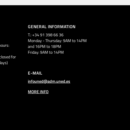
GENERAL INFORMATION
T.: +34 91 398 66 36
Monday - Thursday: 9AM to 14PM
ours:
and 16PM to 18PM
Friday: 9AM to 14PM
closed for
days)
E-MAIL
infouned@adm.uned.es
MORE INFO