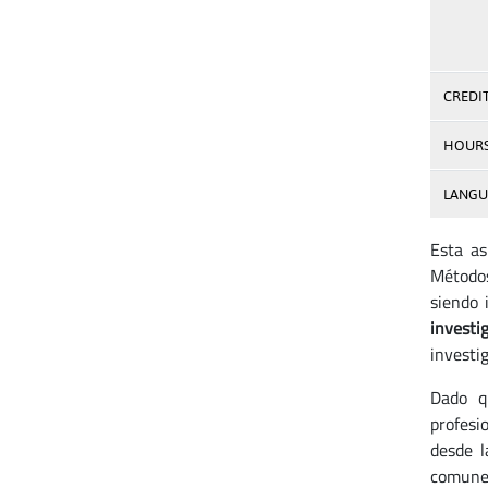
CREDI
HOUR
LANGU
Esta as
Métodos
siendo 
investi
investig
Dado q
profesi
desde l
comunes