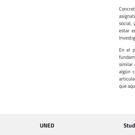
Concre
asignat
social,
estar e
Investi
En el p
fundame
similar
algún c
articul
que aqu
UNED
Stud