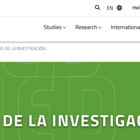
Hel
EN
Buscar
Studies
Research
Internation
S DE LA INVESTIGACIÓN ...
 DE LA INVESTIGA