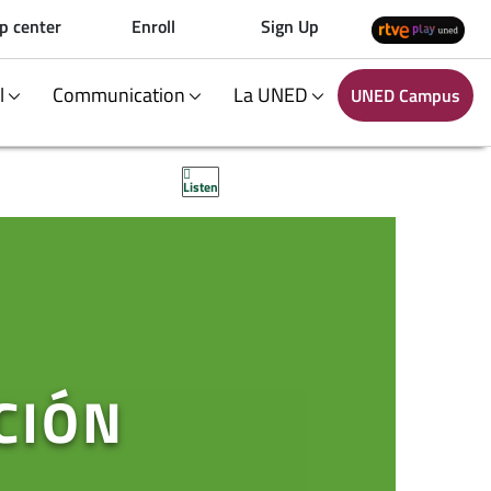
p center
Enroll
Sign Up
al
Communication
La UNED
UNED Campus
Listen
CIÓN