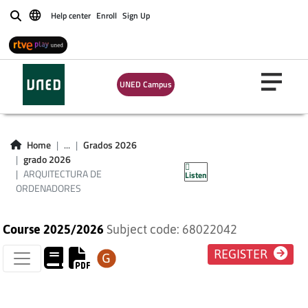
Help center
Enroll
Sign Up
Buscar
UNED Campus
ARQUITECTURA DE
Home
...
Grados 2026
grado 2026
ORDENADORES
ARQUITECTURA DE
Listen
ORDENADORES
Course 2025/2026
Subject code: 68022042
REGISTER