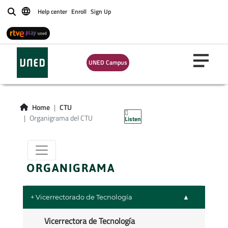
Help center
Enroll
Sign Up
Buscar
UNED Campus
Organigrama del
CTU
Home
CTU
Organigrama del CTU
Listen
ORGANIGRAMA
+ Vicerrectorado de Tecnología
Vicerrectora de Tecnología