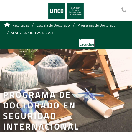
Te
Facultades
Escuela de Doctorado
Programas de Doctorado
SEGURIDAD INTERNACIONAL
Escuchar
PROGRAMA DE
DOCTORADO EN
SEGURIDAD
INTERNACIONAL